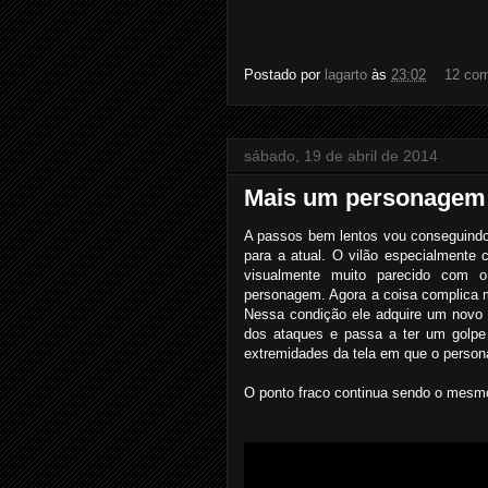
Postado por
lagarto
às
23:02
12 com
sábado, 19 de abril de 2014
Mais um personagem r
A passos bem lentos vou conseguindo
para a atual. O vilão especialmente
visualmente muito parecido com o
personagem. Agora a coisa complica me
Nessa condição ele adquire um novo a
dos ataques e passa a ter um golpe
extremidades da tela em que o person
O ponto fraco continua sendo o mesmo