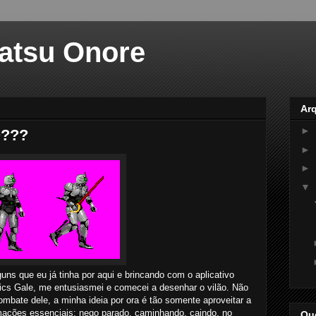
atsu Onore
Ar
►
O???
►
►
▼
guns que eu já tinha por aqui e brincando com o aplicativo
cs Gale, me entusiasmei e comecei a desenhar o vilão. Não
mbate dele, a minha ideia por ora é tão somente aproveitar a
imações essenciais: nego parado, caminhando, caindo, no
Qu