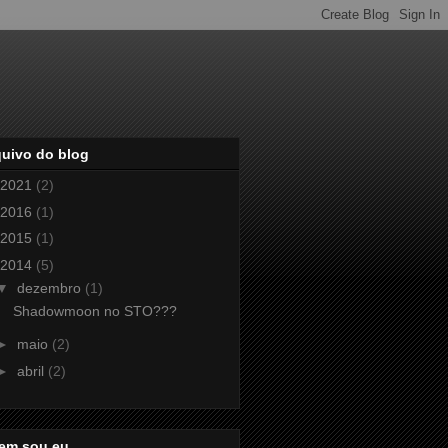
quivo do blog
2021
(2)
2016
(1)
2015
(1)
2014
(5)
▼
dezembro
(1)
Shadowmoon no STO???
►
maio
(2)
►
abril
(2)
em sou eu