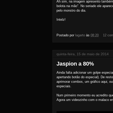
Ah sim, na imagem apresento também a
bolota na mão". No seriado ele aparec
pelo monstro do dia.
Intelz!
Postado por
lagarto
às
08:20
12 com
quinta-feira, 15 de maio de 2014
Jaspion a 80%
Ainda falta adicionar um golpe especi
apertando botão do especial). De resto
aprimorar combos, um gráfico aqui, ou
especiais.
Num primeiro momento eu acredito que
Agora um videozinho com o malaco en