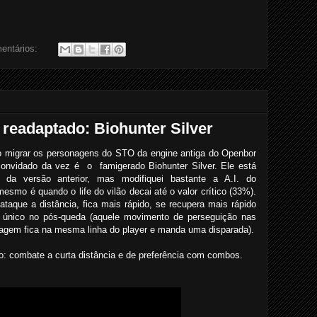
entários:
eadaptado: Biohunter Silver
 migrar os personagens do STO da engine antiga do Openbor
 convidado da vez é o famigerado Biohunter Silver. Ele está
 da versão anterior, mas modifiquei bastante a A.I. do
smo é quando o life do vilão decai até o valor crítico (33%).
taque a distância, fica mais rápido, se recupera mais rápido
 único no pós-queda (aquele movimento de perseguição nas
agem fica na mesma linha do player e manda uma disparada).
: combate a curta distância e de preferência com combos.