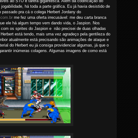
áveis ao STO é tarefa gigantesca. Além da codificação do
gabilidade, há toda a parte gráfica. Eu já havia desistido de
o passado pra cá o colega Herbert Jordany do
t.com.br
me fez uma oferta irrecusável: me deu carta branca
que ele há algum tempo vem dando vida, o Jaspion. Nos
 com os sprites do Jaspion e não precisei de duas olhadas
 Herbert está tendo, mais uma vez agradeço pela gentileza do
nbor atualmente está precisando são animações de ataque e
rial do Herbert eu já consiga providenciar algumas, já que o
 a garantir inúmeras colagens. Algumas imagens de como está