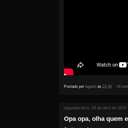
Postado por
lagarto
às
21:34
14 com
segunda-feira, 28 de abril de 2014
Opa opa, olha quem e